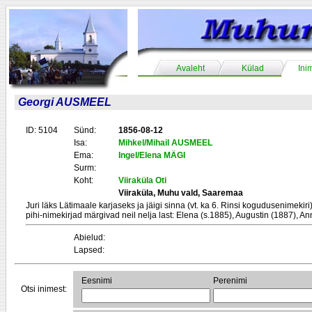
Avaleht
Külad
Ini
Georgi AUSMEEL
ID: 5104
Sünd:
1856-08-12
Isa:
Mihkel/Mihail AUSMEEL
Ema:
Ingel/Elena MÄGI
Surm:
Koht:
Viiraküla Oti
Viiraküla, Muhu vald, Saaremaa
Juri läks Lätimaale karjaseks ja jäigi sinna (vt. ka 6. Rinsi kogudusenimekir
pihi-nimekirjad märgivad neil nelja last: Elena (s.1885), Augustin (1887), An
Abielud:
Lapsed:
Eesnimi
Perenimi
Otsi inimest: