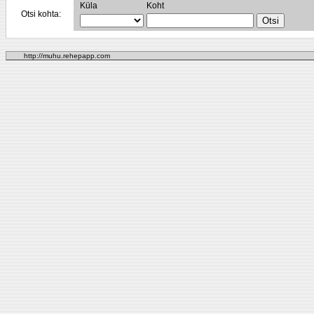
Küla
Koht
Otsi kohta:
http://muhu.rehepapp.com