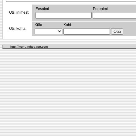
Eesnimi
Perenimi
Otsi inimest:
Küla
Koht
Otsi kohta:
http://muhu.rehepapp.com