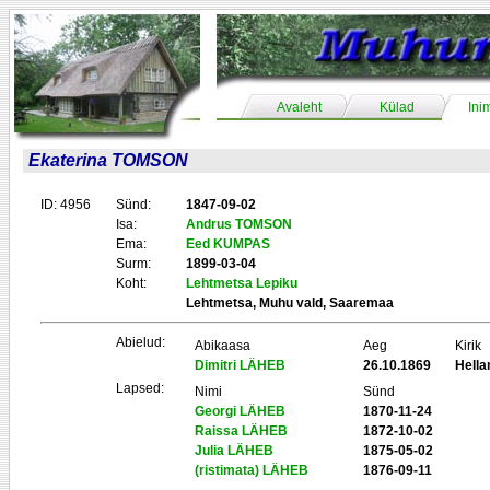
Avaleht
Külad
Ini
Ekaterina TOMSON
ID: 4956
Sünd:
1847-09-02
Isa:
Andrus TOMSON
Ema:
Eed KUMPAS
Surm:
1899-03-04
Koht:
Lehtmetsa Lepiku
Lehtmetsa, Muhu vald, Saaremaa
Abielud:
Abikaasa
Aeg
Kirik
Dimitri LÄHEB
26.10.1869
Hell
Lapsed:
Nimi
Sünd
Georgi LÄHEB
1870-11-24
Raissa LÄHEB
1872-10-02
Julia LÄHEB
1875-05-02
(ristimata) LÄHEB
1876-09-11