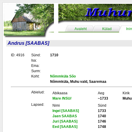
Avaleht
Külad
Ini
Andrus [SAABAS]
ID: 4916
Sünd:
1710
Isa:
Ema:
Surm:
Koht:
Nõmmküla Sõo
Nõmmküla, Muhu vald, Saaremaa
Abielud:
Abikaasa
Aeg
Kirik
Mare /NSU/
~1733
Muhu
Lapsed:
Nimi
Sünd
Ingel [SAABAS]
1733
Jaen SAABAS
1740
Juri [SAABAS]
1746
Eed [SAABAS]
1748