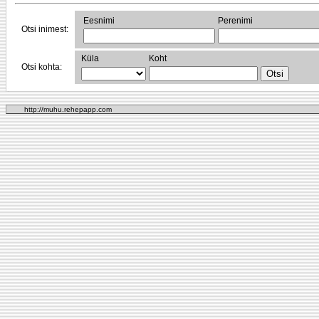
Eesnimi
Perenimi
Otsi inimest:
Küla
Koht
Otsi kohta:
http://muhu.rehepapp.com