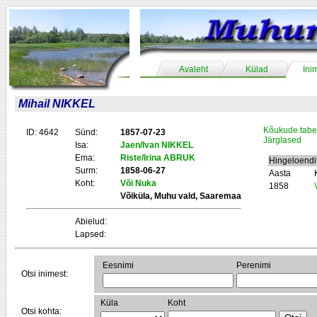
Avaleht
Külad
Ini
Mihail NIKKEL
Kõukude tabe
ID: 4642
Sünd:
1857-07-23
Järglased
Isa:
Jaen/Ivan NIKKEL
Ema:
Riste/Irina ABRUK
Hingeloendi
Surm:
1858-06-27
Aasta
Koht:
Või Nuka
1858
Võiküla, Muhu vald, Saaremaa
Abielud:
Lapsed:
Eesnimi
Perenimi
Otsi inimest:
Küla
Koht
Otsi kohta: