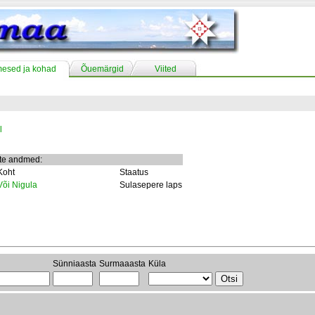
mesed ja kohad
Õuemärgid
Viited
l
te andmed:
Koht
Staatus
Või Nigula
Sulasepere laps
Sünniaasta
Surmaaasta
Küla