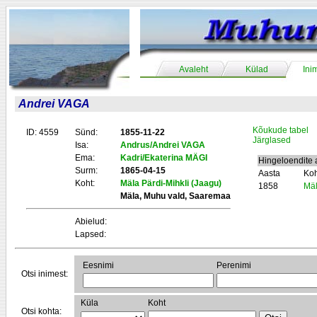
Avaleht
Külad
Ini
Andrei VAGA
Kõukude tabel
ID: 4559
Sünd:
1855-11-22
Järglased
Isa:
Andrus/Andrei VAGA
Ema:
Kadri/Ekaterina MÄGI
Hingeloendite
Surm:
1865-04-15
Aasta
Koh
Koht:
Mäla Pärdi-Mihkli (Jaagu)
1858
Mäl
Mäla, Muhu vald, Saaremaa
Abielud:
Lapsed:
Eesnimi
Perenimi
Otsi inimest:
Küla
Koht
Otsi kohta: