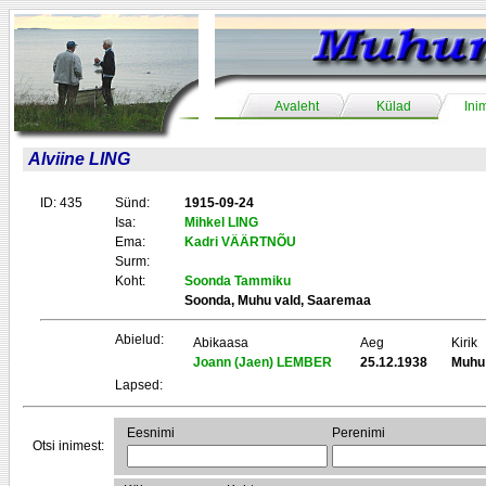
Avaleht
Külad
Ini
Alviine LING
ID: 435
Sünd:
1915-09-24
Isa:
Mihkel LING
Ema:
Kadri VÄÄRTNÕU
Surm:
Koht:
Soonda Tammiku
Soonda, Muhu vald, Saaremaa
Abielud:
Abikaasa
Aeg
Kirik
Joann (Jaen) LEMBER
25.12.1938
Muhu
Lapsed:
Eesnimi
Perenimi
Otsi inimest: