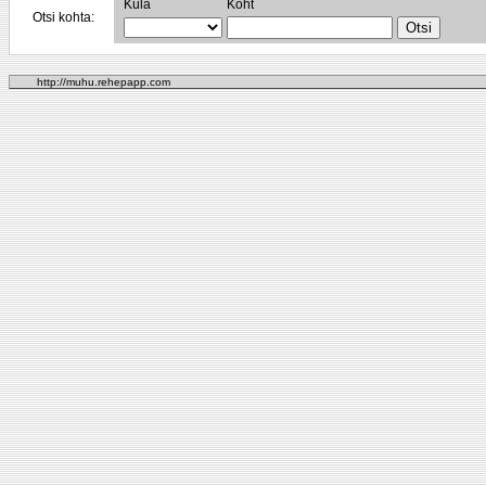
Küla
Koht
Otsi kohta:
http://muhu.rehepapp.com