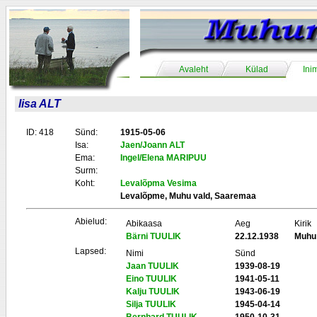
Avaleht
Külad
Ini
Iisa ALT
ID: 418
Sünd:
1915-05-06
Isa:
Jaen/Joann ALT
Ema:
Ingel/Elena MARIPUU
Surm:
Koht:
Levalõpma Vesima
Levalõpme, Muhu vald, Saaremaa
Abielud:
Abikaasa
Aeg
Kirik
Bärni TUULIK
22.12.1938
Muhu
Lapsed:
Nimi
Sünd
Jaan TUULIK
1939-08-19
Eino TUULIK
1941-05-11
Kalju TUULIK
1943-06-19
Silja TUULIK
1945-04-14