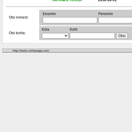
Bernhard TUULIK
1950-10-31
Eesnimi
Perenimi
Otsi inimest:
Küla
Koht
Otsi kohta:
http://muhu.rehepapp.com