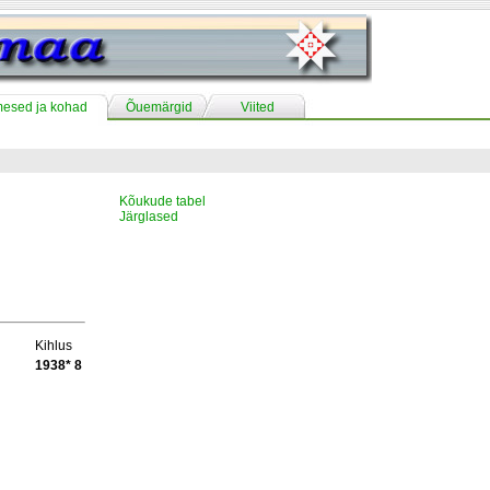
mesed ja kohad
Õuemärgid
Viited
Kõukude tabel
Järglased
Kihlus
1938* 8