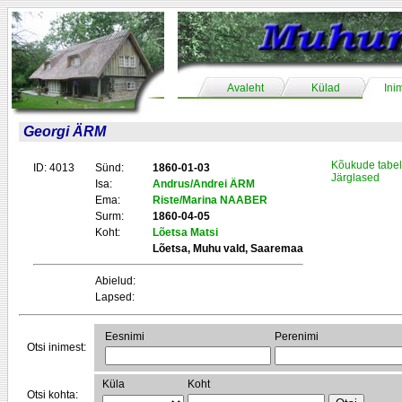
Avaleht
Külad
Ini
Georgi ÄRM
Kõukude tabel
ID: 4013
Sünd:
1860-01-03
Järglased
Isa:
Andrus/Andrei ÄRM
Ema:
Riste/Marina NAABER
Surm:
1860-04-05
Koht:
Lõetsa Matsi
Lõetsa, Muhu vald, Saaremaa
Abielud:
Lapsed:
Eesnimi
Perenimi
Otsi inimest:
Küla
Koht
Otsi kohta: