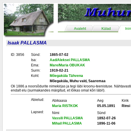
Avaleht
Külad
Ini
Isaak PALLASMA
ID: 3856
Sünd:
1865-07-02
Isa:
Aad/Aleksei PALLASMA
Ema:
Mare/Maria OBUKAK
Surm:
1919-02-21
Koht:
Mõegaküla Tähvena
Mõegaküla, Muhu vald, Saaremaa
Oli 1886.a noorsõdurite nimekirjas ja tegi läbi kroonu-teenistuse. Nähtavasti 
endalt elu (surmakandes märgitud, et lõikas omal kõri läbi!).
Abielud:
Abikaasa
Aeg
Kirik
Maria RISTKOK
05.05.1891
Rinsi
Lapsed:
Nimi
Sünd
Vassili PALLASMA
1892-07-26
Mihail PALLASMA
1896-11-06