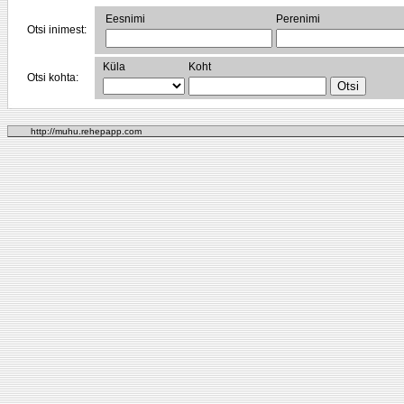
Eesnimi
Perenimi
Otsi inimest:
Küla
Koht
Otsi kohta:
http://muhu.rehepapp.com