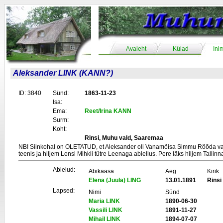
Avaleht
Külad
Ini
Aleksander LINK (KANN?)
ID: 3840
Sünd:
1863-11-23
Isa:
Ema:
Reet/Irina KANN
Surm:
Koht:
Rinsi, Muhu vald, Saaremaa
NB! Siinkohal on OLETATUD, et Aleksander oli Vanamõisa Simmu Rõõda vana
teenis ja hiljem Lensi Mihkli tütre Leenaga abiellus. Pere läks hiljem Tallinn
Abielud:
Abikaasa
Aeg
Kirik
Elena (Juula) LING
13.01.1891
Rinsi
Lapsed:
Nimi
Sünd
Maria LINK
1890-06-30
Vassili LINK
1891-11-27
Mihail LINK
1894-07-07