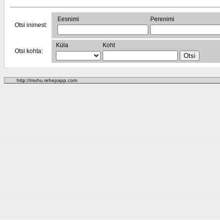
Eesnimi
Perenimi
Otsi inimest:
Küla
Koht
Otsi kohta:
http://muhu.rehepapp.com