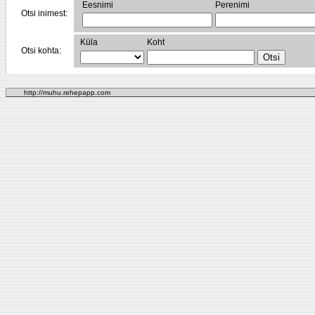
Eesnimi
Perenimi
Otsi inimest:
Küla
Koht
Otsi kohta:
http://muhu.rehepapp.com