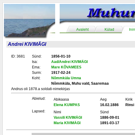
Avaleht
Külad
Ini
Andrei KIVIMÄGI
ID: 3681
Sünd:
1856-01-10
Isa:
Aad/Andrei KIVIMÄGI
Ema:
Mare KÕVAMEES
Surm:
1917-02-24
Koht:
Nõmmküla Umna
Nõmmküla, Muhu vald, Saaremaa
Andrus oli 1878.a soldati-nimekirjas
Abielud:
Abikaasa
Aeg
Kirik
Elena KUMPAS
16.02.1886
Rinsi
Lapsed:
Nimi
Sünd
Vassili KIVIMÄGI
1886-09-01
Maria KIVIMÄGI
1891-03-17