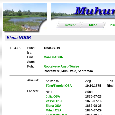
Avaleht
Külad
Ini
Elena NOOR
ID: 3309
Sünd:
1850-07-19
Isa:
Ema:
Mare KADUN
Surm:
Koht:
Rootsivere Ansu-Tõnise
Rootsivere, Muhu vald, Saaremaa
Abielud:
Abikaasa
Aeg
Kirik
Tõnu/Timofei OSA
19.10.1875
Rinsi
Lapsed:
Nimi
Sünd
Julia OSA
1876-07-23
Vassili OSA
1879-07-16
Elena OSA
1882-08-25
Mihail OSA
1884-07-29