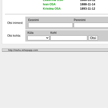
Ekaterina OSA
1886-10-12
Ivan OSA
1888-11-14
Kristina OSA
1893-11-12
Eesnimi
Perenimi
Otsi inimest:
Küla
Koht
Otsi kohta:
http://muhu.rehepapp.com