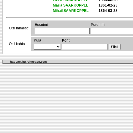
Elena SAARKOPPEL
1856-08-28
Maria SAARKOPPEL
1861-02-23
Mihail SAARKOPPEL
1864-03-28
Eesnimi
Perenimi
Otsi inimest:
Küla
Koht
Otsi kohta:
http://muhu.rehepapp.com