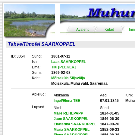
Avaleht
Külad
Ini
Tähve/Timofei SAARKOPPEL
ID: 3054
Sünd:
1801-07-11
Isa:
Laas SAARKOPPEL
Ema:
Tiiu [PEEKER]
Surm:
1869-02-08
Koht:
Mõisaküla Siljavälja
Mõisaküla, Muhu vald, Saaremaa
Abielud:
Abikaasa
Aeg
Kirik
Ingel/Elena TEE
07.01.1845
Muhu
Lapsed:
Nimi
Sünd
Mare REHEPAPP
1824-01-05
Jaen SAARKOPPEL
1846-06-30
Ekaterina SAARKOPPEL
1847-09-26
Maria SAARKOPPEL
1852-09-23