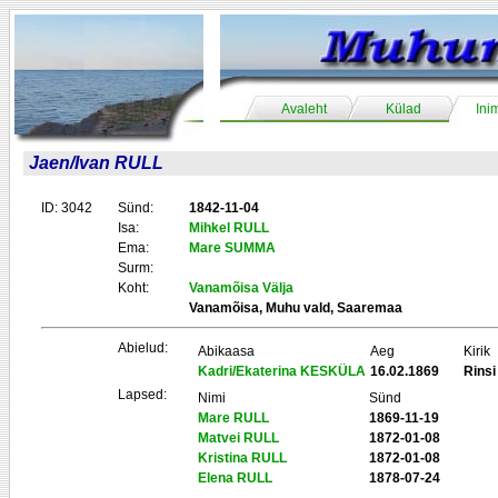
Avaleht
Külad
Ini
Jaen/Ivan RULL
ID: 3042
Sünd:
1842-11-04
Isa:
Mihkel RULL
Ema:
Mare SUMMA
Surm:
Koht:
Vanamõisa Välja
Vanamõisa, Muhu vald, Saaremaa
Abielud:
Abikaasa
Aeg
Kirik
Kadri/Ekaterina KESKÜLA
16.02.1869
Rinsi 
Lapsed:
Nimi
Sünd
Mare RULL
1869-11-19
Matvei RULL
1872-01-08
Kristina RULL
1872-01-08
Elena RULL
1878-07-24