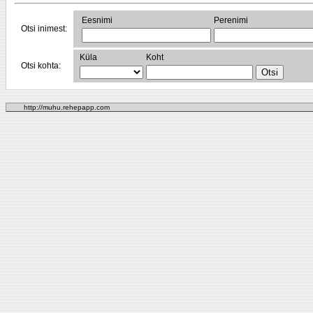
Eesnimi
Perenimi
Otsi inimest:
Küla
Koht
Otsi kohta:
http://muhu.rehepapp.com