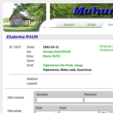
Avaleht
Külad
Ini
Ekaterina RAUN
Kõukude 
ID: 2975
Sünd:
1892-05-31
Järglased
Isa:
Georgi (Juri) RAUN
Ema:
Elena VILTO
Surm:
Koht:
Tupenurme Ula-Poali, Jaagu
Tupenurme, Muhu vald, Saaremaa
Abielud:
Lapsed:
Eesnimi
Perenimi
Otsi inimest:
Küla
Koht
Otsi kohta: