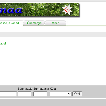
mesed ja kohad
Õuemärgid
Viited
tabel
Sünniaasta
Surmaaasta
Küla