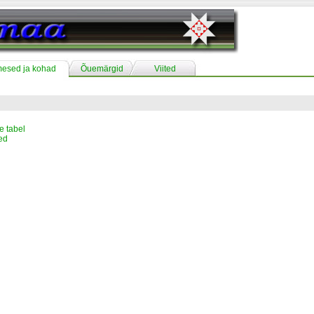
mesed ja kohad
Õuemärgid
Viited
 tabel
ed