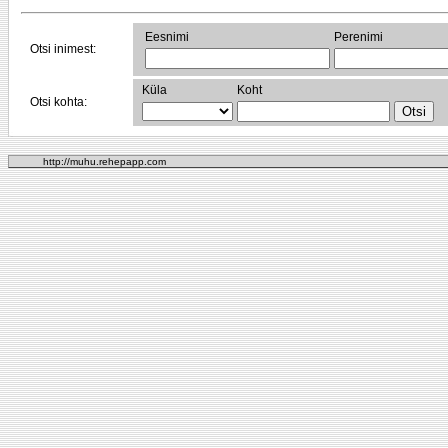
Eesnimi
Perenimi
Otsi inimest:
Küla
Koht
Otsi kohta:
http://muhu.rehepapp.com