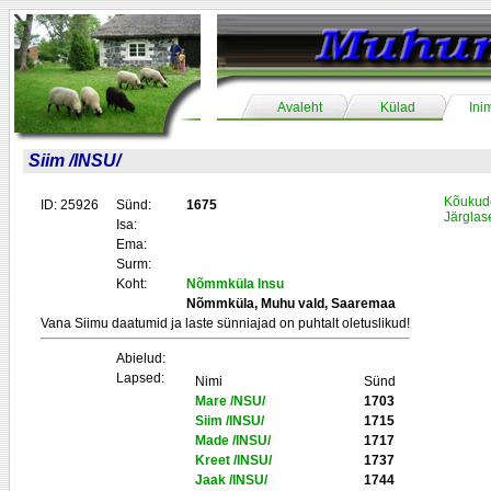
Avaleht
Külad
Ini
Siim /INSU/
Kõukude
ID: 25926
Sünd:
1675
Järglas
Isa:
Ema:
Surm:
Koht:
Nõmmküla Insu
Nõmmküla, Muhu vald, Saaremaa
Vana Siimu daatumid ja laste sünniajad on puhtalt oletuslikud!
Abielud:
Lapsed:
Nimi
Sünd
Mare /NSU/
1703
Siim /INSU/
1715
Made /INSU/
1717
Kreet /INSU/
1737
Jaak /INSU/
1744