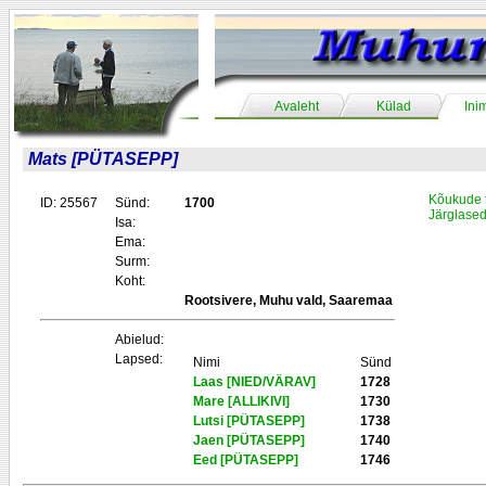
Avaleht
Külad
Ini
Mats [PÜTASEPP]
Kõukude 
ID: 25567
Sünd:
1700
Järglase
Isa:
Ema:
Surm:
Koht:
Rootsivere, Muhu vald, Saaremaa
Abielud:
Lapsed:
Nimi
Sünd
Laas [NIED/VÄRAV]
1728
Mare [ALLIKIVI]
1730
Lutsi [PÜTASEPP]
1738
Jaen [PÜTASEPP]
1740
Eed [PÜTASEPP]
1746