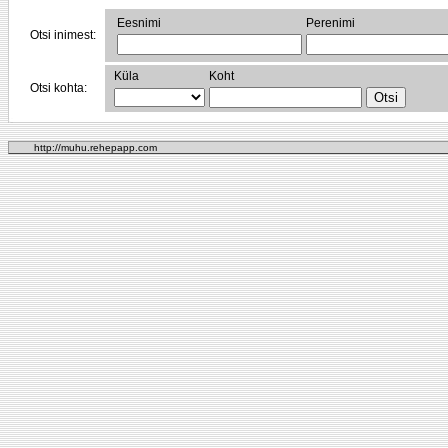
Eesnimi
Perenimi
Otsi inimest:
Küla
Koht
Otsi kohta:
http://muhu.rehepapp.com