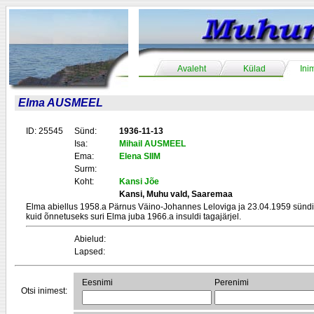
Avaleht
Külad
Ini
Elma AUSMEEL
ID: 25545
Sünd:
1936-11-13
Isa:
Mihail AUSMEEL
Ema:
Elena SIIM
Surm:
Koht:
Kansi Jõe
Kansi, Muhu vald, Saaremaa
Elma abiellus 1958.a Pärnus Väino-Johannes Leloviga ja 23.04.1959 sündis
kuid õnnetuseks suri Elma juba 1966.a insuldi tagajärjel.
Abielud:
Lapsed:
Eesnimi
Perenimi
Otsi inimest: