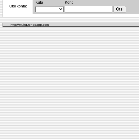
Küla
Koht
Otsi kohta:
http://muhu.rehepapp.com