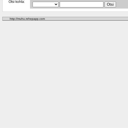
Otsi kohta:
http://muhu.rehepapp.com