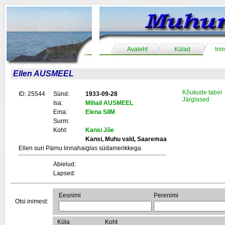
Avaleht
Külad
Ini
Ellen AUSMEEL
Kõukude tabel
ID: 25544
Sünd:
1933-09-28
Järglased
Isa:
Mihail AUSMEEL
Ema:
Elena SIIM
Surm:
Koht:
Kansi Jõe
Kansi, Muhu vald, Saaremaa
Ellen suri Pärnu linnahaiglas südamerikkega.
Abielud:
Lapsed:
Eesnimi
Perenimi
Otsi inimest:
Küla
Koht