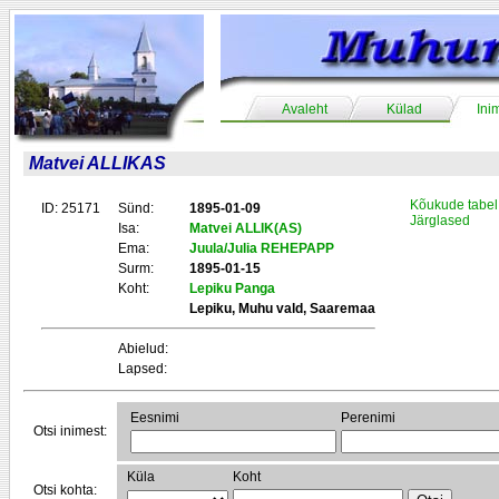
Avaleht
Külad
Ini
Matvei ALLIKAS
Kõukude tabel
ID: 25171
Sünd:
1895-01-09
Järglased
Isa:
Matvei ALLIK(AS)
Ema:
Juula/Julia REHEPAPP
Surm:
1895-01-15
Koht:
Lepiku Panga
Lepiku, Muhu vald, Saaremaa
Abielud:
Lapsed:
Eesnimi
Perenimi
Otsi inimest:
Küla
Koht
Otsi kohta: