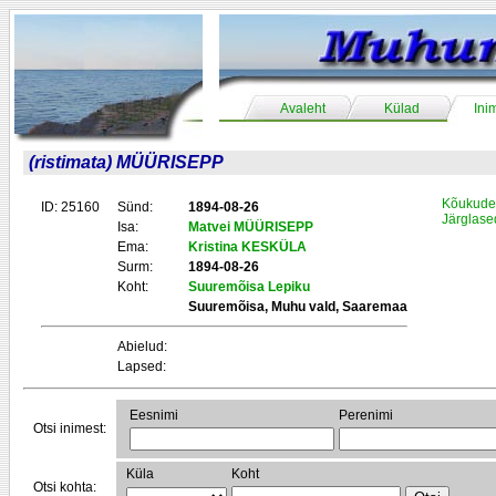
Avaleht
Külad
Ini
(ristimata) MÜÜRISEPP
Kõukude 
ID: 25160
Sünd:
1894-08-26
Järglase
Isa:
Matvei MÜÜRISEPP
Ema:
Kristina KESKÜLA
Surm:
1894-08-26
Koht:
Suuremõisa Lepiku
Suuremõisa, Muhu vald, Saaremaa
Abielud:
Lapsed:
Eesnimi
Perenimi
Otsi inimest:
Küla
Koht
Otsi kohta: