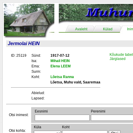
Avaleht
Külad
Ini
Jermolai HEIN
Kõukude tabel
ID: 25119
Sünd:
1917-07-12
Järglased
Isa:
Mihail HEIN
Ema:
Elena LEEM
Surm:
Koht:
Lõetsa Ranna
Lõetsa, Muhu vald, Saaremaa
Abielud:
Lapsed:
Eesnimi
Perenimi
Otsi inimest:
Küla
Koht
Otsi kohta: