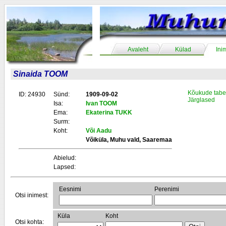
Avaleht
Külad
Ini
Sinaida TOOM
Kõukude tabe
ID: 24930
Sünd:
1909-09-02
Järglased
Isa:
Ivan TOOM
Ema:
Ekaterina TUKK
Surm:
Koht:
Või Aadu
Võiküla, Muhu vald, Saaremaa
Abielud:
Lapsed:
Eesnimi
Perenimi
Otsi inimest:
Küla
Koht
Otsi kohta: