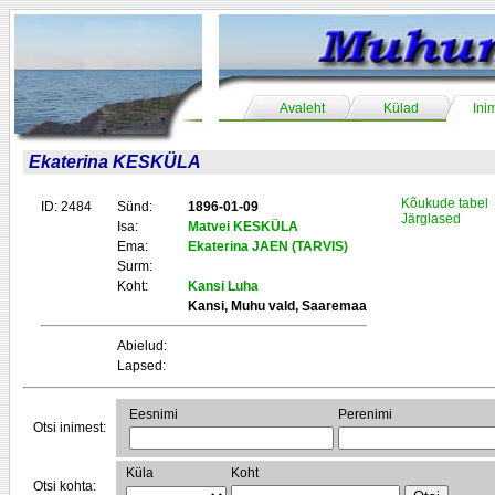
Avaleht
Külad
Ini
Ekaterina KESKÜLA
Kõukude tabel
ID: 2484
Sünd:
1896-01-09
Järglased
Isa:
Matvei KESKÜLA
Ema:
Ekaterina JAEN (TARVIS)
Surm:
Koht:
Kansi Luha
Kansi, Muhu vald, Saaremaa
Abielud:
Lapsed:
Eesnimi
Perenimi
Otsi inimest:
Küla
Koht
Otsi kohta: