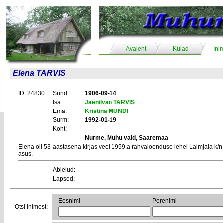
Avaleht
Külad
Ini
Elena TARVIS
ID: 24830
Sünd:
1906-09-14
Isa:
Jaen/Ivan TARVIS
Ema:
Kristina MUNDI
Surm:
1992-01-19
Koht:
Nurme, Muhu vald, Saaremaa
Elena oli 53-aastasena kirjas veel 1959.a rahvaloenduse lehel Laimjala k/
asus.
Abielud:
Lapsed:
Eesnimi
Perenimi
Otsi inimest: