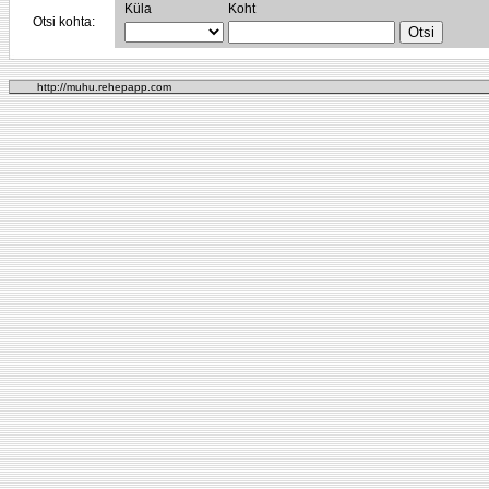
Küla
Koht
Otsi kohta:
http://muhu.rehepapp.com