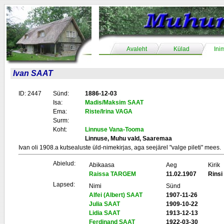
Avaleht
Külad
Ini
Ivan SAAT
ID: 2447
Sünd:
1886-12-03
Isa:
Madis/Maksim SAAT
Ema:
Riste/Irina VAGA
Surm:
Koht:
Linnuse Vana-Tooma
Linnuse, Muhu vald, Saaremaa
Ivan oli 1908.a kutsealuste üld-nimekirjas, aga seejärel "valge pileti" mees.
Abielud:
Abikaasa
Aeg
Kirik
Raissa TARGEM
11.02.1907
Rins
Lapsed:
Nimi
Sünd
Alfei (Albert) SAAT
1907-11-26
Julia SAAT
1909-10-22
Lidia SAAT
1913-12-13
Ferdinand SAAT
1922-03-30