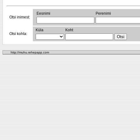
Eesnimi
Perenimi
Otsi inimest:
Küla
Koht
Otsi kohta:
http://muhu.rehepapp.com