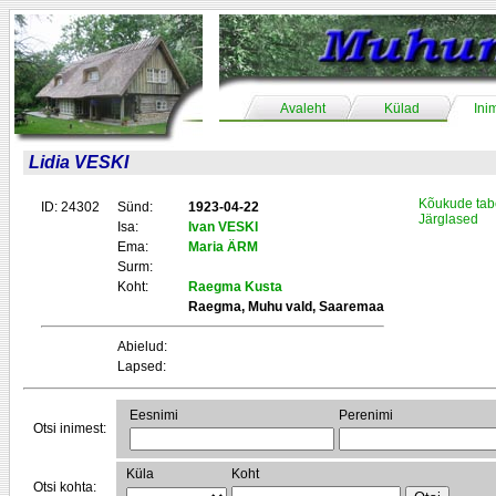
Avaleht
Külad
Ini
Lidia VESKI
Kõukude tab
ID: 24302
Sünd:
1923-04-22
Järglased
Isa:
Ivan VESKI
Ema:
Maria ÄRM
Surm:
Koht:
Raegma Kusta
Raegma, Muhu vald, Saaremaa
Abielud:
Lapsed:
Eesnimi
Perenimi
Otsi inimest:
Küla
Koht
Otsi kohta: