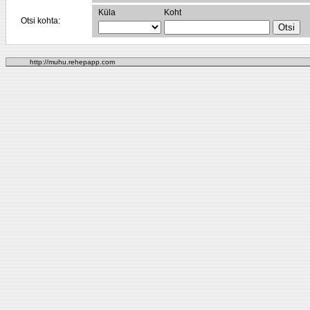
Küla
Koht
Otsi kohta:
http://muhu.rehepapp.com