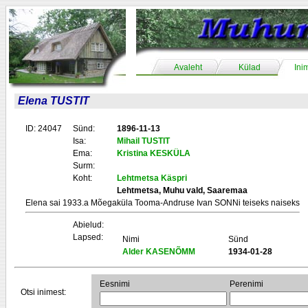
Avaleht
Külad
Ini
Elena TUSTIT
ID: 24047
Sünd:
1896-11-13
Isa:
Mihail TUSTIT
Ema:
Kristina KESKÜLA
Surm:
Koht:
Lehtmetsa Käspri
Lehtmetsa, Muhu vald, Saaremaa
Elena sai 1933.a Mõegaküla Tooma-Andruse Ivan SONNi teiseks naiseks
Abielud:
Lapsed:
Nimi
Sünd
Alder KASENÕMM
1934-01-28
Eesnimi
Perenimi
Otsi inimest: