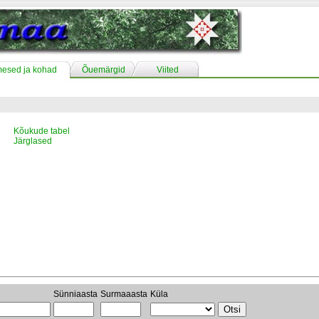
mesed ja kohad
Õuemärgid
Viited
Kõukude tabel
Järglased
Sünniaasta
Surmaaasta
Küla