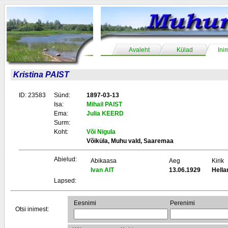
Avaleht
Külad
Ini
Kristina PAIST
ID: 23583
Sünd:
1897-03-13
Isa:
Mihail PAIST
Ema:
Julia KEERD
Surm:
Koht:
Või Nigula
Võiküla, Muhu vald, Saaremaa
Abielud:
Abikaasa
Aeg
Kirik
Ivan AIT
13.06.1929
Hell
Lapsed:
Eesnimi
Perenimi
Otsi inimest: