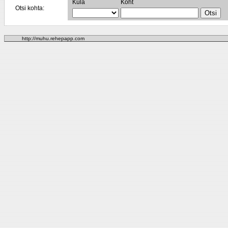
Küla
Koht
Otsi kohta:
http://muhu.rehepapp.com