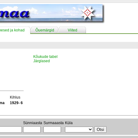
mesed ja kohad
Õuemärgid
Viited
Kõukude tabel
Järglased
Kihlus
ama
1929- 6
Sünniaasta
Surmaaasta
Küla