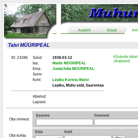
Avaleht
Külad
Ini
Talvi MÜÜRIPEAL
Kõukude tabel
ID: 23286
Sünd:
1938-03-12
Järglased
Isa:
Madis MÜÜRIPEAL
Ema:
Juula/Julia MÜÜRIPEAL
Surm:
Koht:
Lepiku Korista-Matsi
Lepiku, Muhu vald, Saaremaa
Abielud:
Lapsed:
Eesnimi
Perenimi
Otsi inimest:
Küla
Koht
Otsi kohta: