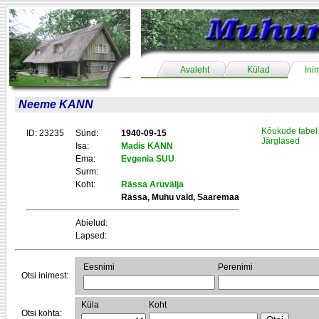
Avaleht
Külad
Ini
Neeme KANN
Kõukude tabel
ID: 23235
Sünd:
1940-09-15
Järglased
Isa:
Madis KANN
Ema:
Evgenia SUU
Surm:
Koht:
Rässa Aruvälja
Rässa, Muhu vald, Saaremaa
Abielud:
Lapsed:
Eesnimi
Perenimi
Otsi inimest:
Küla
Koht
Otsi kohta: