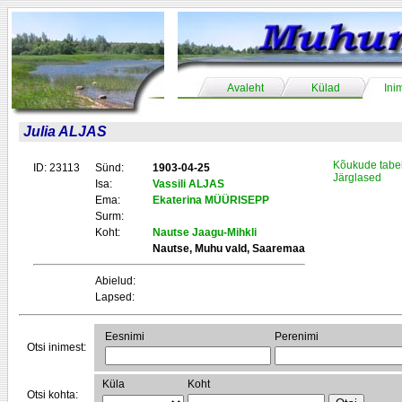
Avaleht
Külad
Ini
Julia ALJAS
Kõukude tabe
ID: 23113
Sünd:
1903-04-25
Järglased
Isa:
Vassili ALJAS
Ema:
Ekaterina MÜÜRISEPP
Surm:
Koht:
Nautse Jaagu-Mihkli
Nautse, Muhu vald, Saaremaa
Abielud:
Lapsed:
Eesnimi
Perenimi
Otsi inimest:
Küla
Koht
Otsi kohta: