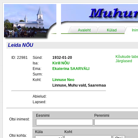
Avaleht
Külad
Ini
Leida NÕU
Kõukude tabe
ID: 22981
Sünd:
1932-01-20
Järglased
Isa:
Kirill NÕU
Ema:
Ekaterina SAARVÄLI
Surm:
Koht:
Linnuse Neo
Linnuse, Muhu vald, Saaremaa
Abielud:
Lapsed:
Eesnimi
Perenimi
Otsi inimest:
Küla
Koht
Otsi kohta: