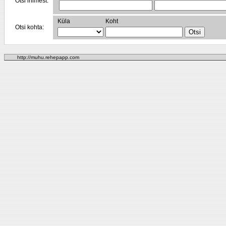
Otsi inimest:
Küla
Koht
Otsi kohta:
http://muhu.rehepapp.com