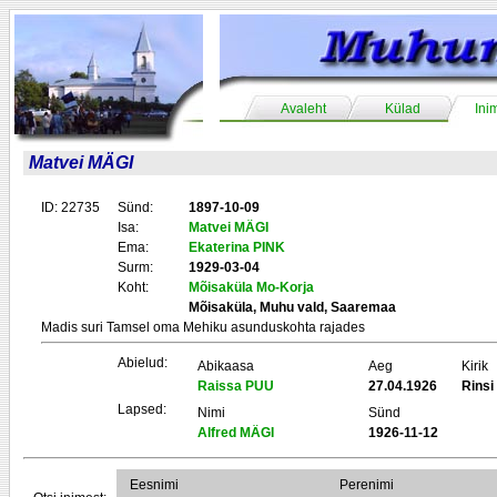
Avaleht
Külad
Ini
Matvei MÄGI
ID: 22735
Sünd:
1897-10-09
Isa:
Matvei MÄGI
Ema:
Ekaterina PINK
Surm:
1929-03-04
Koht:
Mõisaküla Mo-Korja
Mõisaküla, Muhu vald, Saaremaa
Madis suri Tamsel oma Mehiku asunduskohta rajades
Abielud:
Abikaasa
Aeg
Kirik
Raissa PUU
27.04.1926
Rins
Lapsed:
Nimi
Sünd
Alfred MÄGI
1926-11-12
Eesnimi
Perenimi