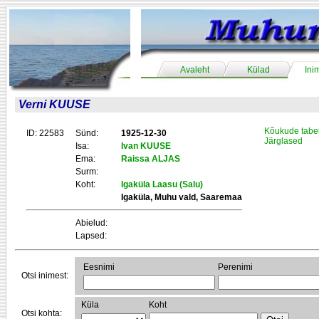
Avaleht
Külad
Ini
Verni KUUSE
Kõukude tabe
ID: 22583
Sünd:
1925-12-30
Järglased
Isa:
Ivan KUUSE
Ema:
Raissa ALJAS
Surm:
Koht:
Igaküla Laasu (Salu)
Igaküla, Muhu vald, Saaremaa
Abielud:
Lapsed:
Eesnimi
Perenimi
Otsi inimest:
Küla
Koht
Otsi kohta: