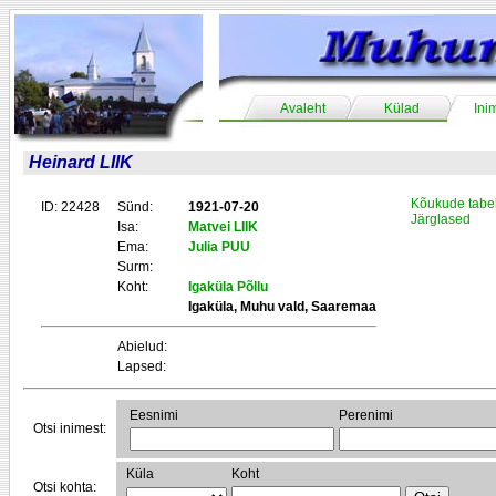
Avaleht
Külad
Ini
Heinard LIIK
Kõukude tabe
ID: 22428
Sünd:
1921-07-20
Järglased
Isa:
Matvei LIIK
Ema:
Julia PUU
Surm:
Koht:
Igaküla Põllu
Igaküla, Muhu vald, Saaremaa
Abielud:
Lapsed:
Eesnimi
Perenimi
Otsi inimest:
Küla
Koht
Otsi kohta: