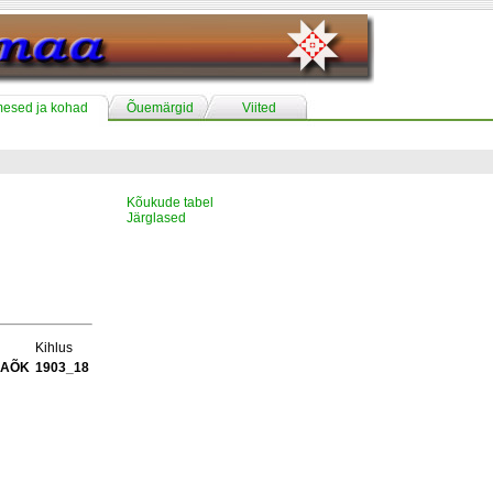
mesed ja kohad
Õuemärgid
Viited
Kõukude tabel
Järglased
Kihlus
i AÕK
1903_18