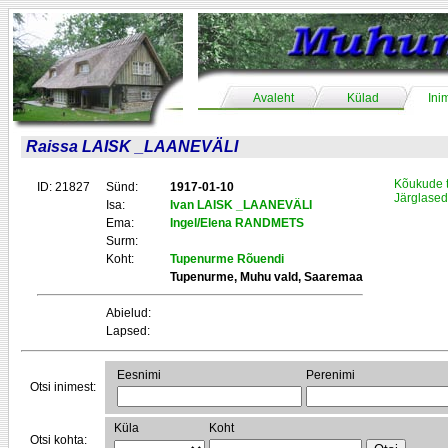
Avaleht
Külad
Ini
Raissa LAISK _LAANEVÄLI
Kõukude 
ID: 21827
Sünd:
1917-01-10
Järglased
Isa:
Ivan LAISK _LAANEVÄLI
Ema:
Ingel/Elena RANDMETS
Surm:
Koht:
Tupenurme Rõuendi
Tupenurme, Muhu vald, Saaremaa
Abielud:
Lapsed:
Eesnimi
Perenimi
Otsi inimest:
Küla
Koht
Otsi kohta: