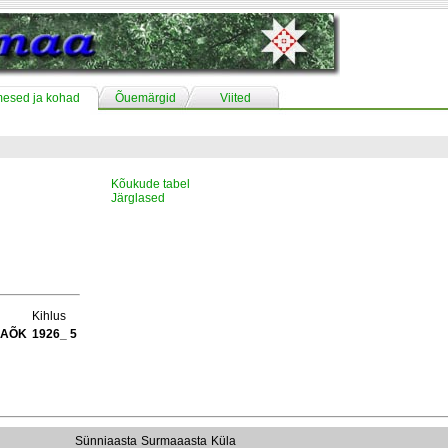
mesed ja kohad
Õuemärgid
Viited
Kõukude tabel
Järglased
Kihlus
i AÕK
1926_ 5
Sünniaasta
Surmaaasta
Küla