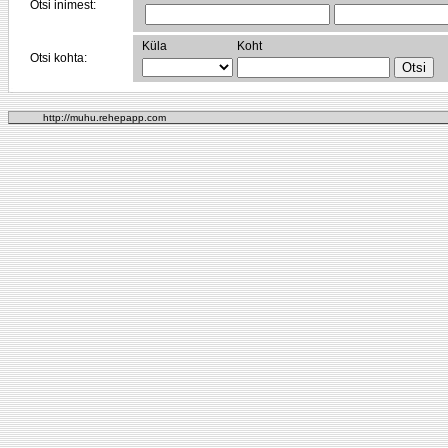
Otsi inimest:
Küla
Koht
Otsi kohta:
http://muhu.rehepapp.com