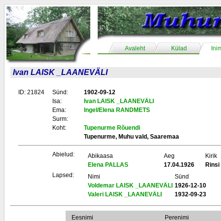
Avaleht
Külad
Ini
Ivan LAISK _LAANEVÄLI
ID: 21824
Sünd:
1902-09-12
Isa:
Ivan LAISK _LAANEVÄLI
Ema:
Ingel/Elena RANDMETS
Surm:
Koht:
Tupenurme Rõuendi
Tupenurme, Muhu vald, Saaremaa
Abielud:
Abikaasa
Aeg
Kirik
Elena PALLAS
17.04.1926
Rins
Lapsed:
Nimi
Sünd
Voldemar LAISK _LAANEVÄLI
1926-12-10
Valeri LAISK _LAANEVÄLI
1932-09-23
Eesnimi
Perenimi