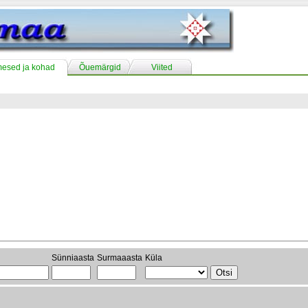
mesed ja kohad
Õuemärgid
Viited
Sünniaasta
Surmaaasta
Küla