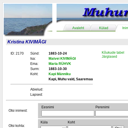
Avaleht
Külad
Ini
Kristina KIVIMÄGI
Kõukude tabel
ID: 2170
Sünd:
1883-10-24
Järglased
Isa:
Matvei KIVIMÄGI
Ema:
Maria RÜHVK
Surm:
1883-10-30
Koht:
Kapi Männiku
Kapi, Muhu vald, Saaremaa
Abielud:
Lapsed:
Eesnimi
Perenimi
Otsi inimest:
Küla
Koht
Otsi kohta: