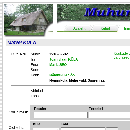
Avaleht
Külad
Ini
Matvei KÜLA
Kõukude t
ID: 21678
Sünd:
1910-07-02
Järglased
Isa:
Joann/Ivan KÜLA
Ema:
Maria SEO
Surm:
Koht:
Nõmmküla Sõo
Nõmmküla, Muhu vald, Saaremaa
Abielud:
Lapsed:
Eesnimi
Perenimi
Otsi inimest:
Küla
Koht
Otsi kohta: