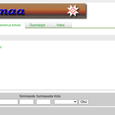
mesed ja kohad
Õuemärgid
Viited
l
Sünniaasta
Surmaaasta
Küla