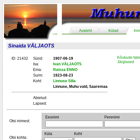
Avaleht
Külad
Ini
Sinaida VÄLJAOTS
Kõukude tabe
ID: 21432
Sünd:
1907-06-19
Järglased
Isa:
Ivan VÄLJAOTS
Ema:
Raissa ENNO
Surm:
1923-08-23
Koht:
Linnuse Silla
Linnuse, Muhu vald, Saaremaa
Abielud:
Lapsed:
Eesnimi
Perenimi
Otsi inimest:
Küla
Koht
Otsi kohta: