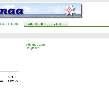
mesed ja kohad
Õuemärgid
Viited
Kõukude tabel
Järglased
Kihlus
ama
1920- 5