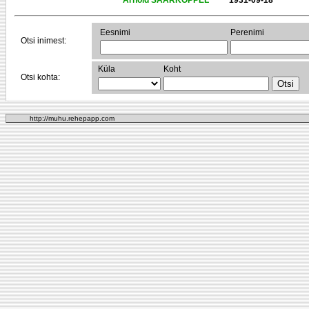
Arnold SAARKOPPEL
1931-09-18
Eesnimi
Perenimi
Otsi inimest:
Küla
Koht
Otsi kohta:
http://muhu.rehepapp.com