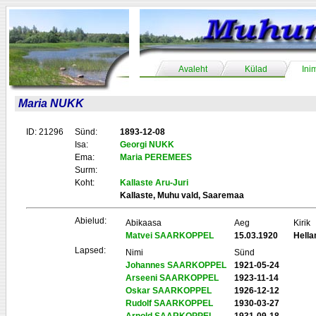
Avaleht
Külad
Ini
Maria NUKK
ID: 21296
Sünd:
1893-12-08
Isa:
Georgi NUKK
Ema:
Maria PEREMEES
Surm:
Koht:
Kallaste Aru-Juri
Kallaste, Muhu vald, Saaremaa
Abielud:
Abikaasa
Aeg
Kirik
Matvei SAARKOPPEL
15.03.1920
Hell
Lapsed:
Nimi
Sünd
Johannes SAARKOPPEL
1921-05-24
Arseeni SAARKOPPEL
1923-11-14
Oskar SAARKOPPEL
1926-12-12
Rudolf SAARKOPPEL
1930-03-27