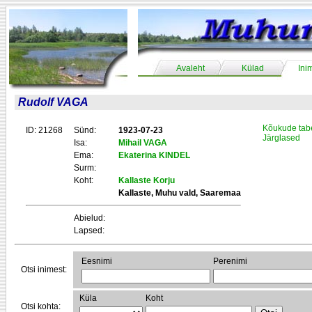
Avaleht
Külad
Ini
Rudolf VAGA
Kõukude tab
ID: 21268
Sünd:
1923-07-23
Järglased
Isa:
Mihail VAGA
Ema:
Ekaterina KINDEL
Surm:
Koht:
Kallaste Korju
Kallaste, Muhu vald, Saaremaa
Abielud:
Lapsed:
Eesnimi
Perenimi
Otsi inimest:
Küla
Koht
Otsi kohta: