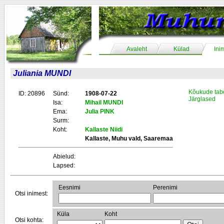
Avaleht
Külad
Ini
Juliania MUNDI
Kõukude tab
ID: 20896
Sünd:
1908-07-22
Järglased
Isa:
Mihail MUNDI
Ema:
Julia PINK
Surm:
Koht:
Kallaste Niidi
Kallaste, Muhu vald, Saaremaa
Abielud:
Lapsed:
Eesnimi
Perenimi
Otsi inimest:
Küla
Koht
Otsi kohta: