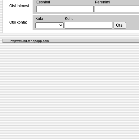
Eesnimi
Perenimi
Otsi inimest:
Küla
Koht
Otsi kohta:
http://muhu.rehepapp.com