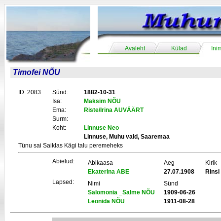
Avaleht
Külad
Ini
Timofei NÕU
ID: 2083
Sünd:
1882-10-31
Isa:
Maksim NÕU
Ema:
Riste/Irina AUVÄÄRT
Surm:
Koht:
Linnuse Neo
Linnuse, Muhu vald, Saaremaa
Tünu sai Saiklas Kägi talu peremeheks
Abielud:
Abikaasa
Aeg
Kirik
Ekaterina ABE
27.07.1908
Rins
Lapsed:
Nimi
Sünd
Salomonia _Salme NÕU
1909-06-26
Leonida NÕU
1911-08-28