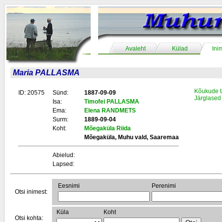
Avaleht
Külad
Ini
Maria PALLASMA
Kõukude t
ID: 20575
Sünd:
1887-09-09
Järglased
Isa:
Timofei PALLASMA
Ema:
Elena RANDMETS
Surm:
1889-09-04
Koht:
Mõegaküla Riida
Mõegaküla, Muhu vald, Saaremaa
Abielud:
Lapsed:
Eesnimi
Perenimi
Otsi inimest:
Küla
Koht
Otsi kohta: