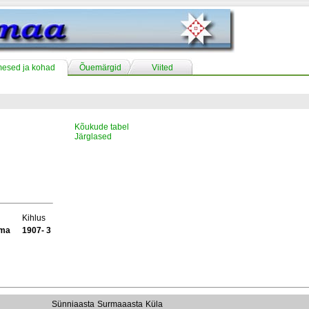
mesed ja kohad
Õuemärgid
Viited
Kõukude tabel
Järglased
Kihlus
ama
1907- 3
Sünniaasta
Surmaaasta
Küla