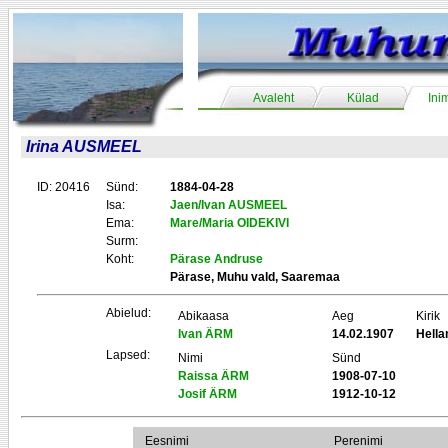
Avaleht
Külad
Ini
Irina AUSMEEL
ID: 20416
Sünd:
1884-04-28
Isa:
Jaen/Ivan AUSMEEL
Ema:
Mare/Maria OIDEKIVI
Surm:
Koht:
Pärase Andruse
Pärase, Muhu vald, Saaremaa
Abielud:
Abikaasa
Aeg
Kirik
Ivan ÄRM
14.02.1907
Hell
Lapsed:
Nimi
Sünd
Raissa ÄRM
1908-07-10
Josif ÄRM
1912-10-12
Eesnimi
Perenimi