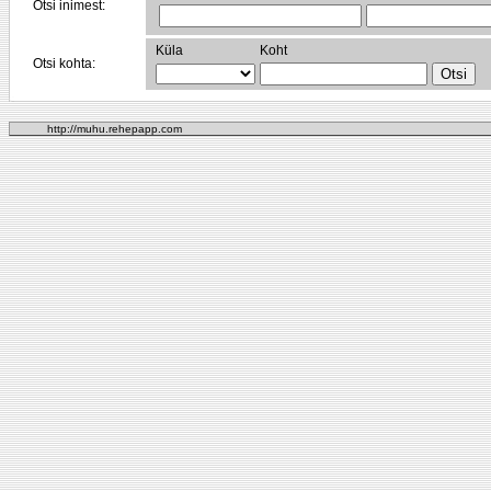
Otsi inimest:
Küla
Koht
Otsi kohta:
http://muhu.rehepapp.com