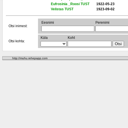
Eufrosinia _Roosi TUST
1922-05-23
Velistas TUST
1923-09-02
Eesnimi
Perenimi
Otsi inimest:
Küla
Koht
Otsi kohta:
http://muhu.rehepapp.com