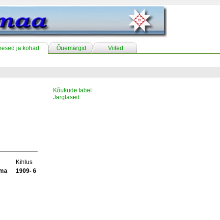
mesed ja kohad
Õuemärgid
Viited
Kõukude tabel
Järglased
Kihlus
ama
1909- 6