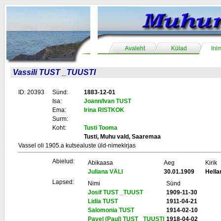
Avaleht
Külad
Ini
Vassili TUST _TUUSTI
ID: 20393
Sünd:
1883-12-01
Isa:
Joann/Ivan TUST
Ema:
Irina RISTKOK
Surm:
Koht:
Tusti Tooma
Tusti, Muhu vald, Saaremaa
Vassel oli 1905.a kutsealuste üld-nimekirjas
Abielud:
Abikaasa
Aeg
Kirik
Juliana VÄLI
30.01.1909
Hell
Lapsed:
Nimi
Sünd
Josif TUST _TUUST
1909-11-30
Lidia TUST
1911-04-21
Salomonia TUST
1914-02-10
Pavel (Paul) TUST _TUUSTI
1918-04-02