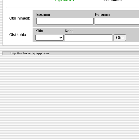
Elju MAAS
1925-06-01
Eesnimi
Perenimi
Otsi inimest:
Küla
Koht
Otsi kohta:
http://muhu.rehepapp.com