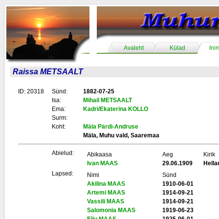
Avaleht
Külad
Ini
Raissa METSAALT
ID: 20318
Sünd:
1882-07-25
Isa:
Mihail METSAALT
Ema:
Kadri/Ekaterina KOLLO
Surm:
Koht:
Mäla Pärdi-Andruse
Mäla, Muhu vald, Saaremaa
Abielud:
Abikaasa
Aeg
Kirik
Ivan MAAS
29.06.1909
Hell
Lapsed:
Nimi
Sünd
Akilina MAAS
1910-06-01
Artemi MAAS
1914-09-21
Vassili MAAS
1914-09-21
Salomonia MAAS
1919-06-23